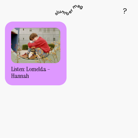
Listen: Lomelda –
Hannah