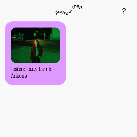
Listen: Lady Lamb –
Arizona