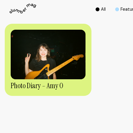
A
l
l
F
e
a
t
u
Photo Diary – Amy O