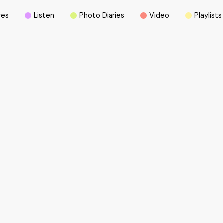
r
e
s
L
i
s
t
e
n
P
h
o
t
o
D
i
a
r
i
e
s
V
i
d
e
o
P
l
a
y
l
i
s
t
s